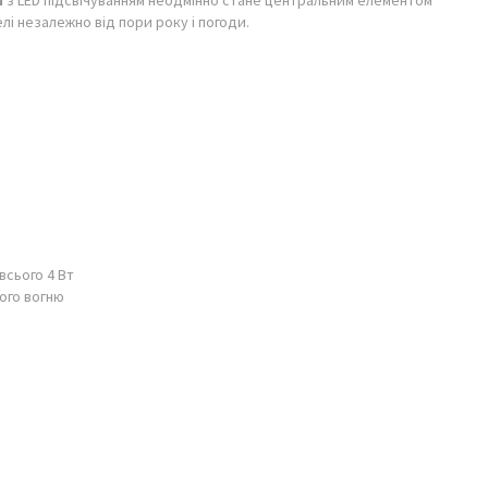
й
з LED підсвічуванням неодмінно стане центральним елементом
лі незалежно від пори року і погоди.
всього 4 Вт
вого вогню