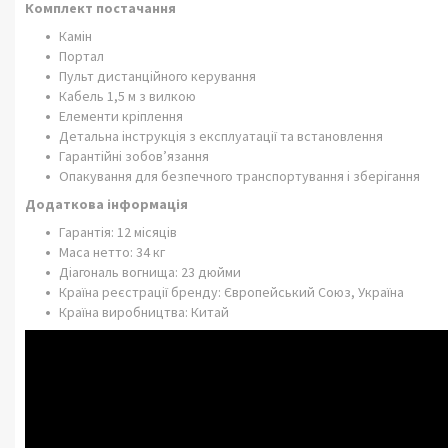
Комплект постачання
Камін
Портал
Пульт дистанційного керування
Кабель 1,5 м з вилкою
Елементи кріплення
Детальна інструкція з експлуатації та встановлення
Гарантійні зобов’язання
Опакування для безпечного транспортування і зберігання
Додаткова інформація
Гарантія: 12 місяців
Маса нетто: 34 кг
Діагональ вогнища: 23 дюйми
Країна реєстрації бренду: Європейський Союз, Україна
Країна виробництва: Китай