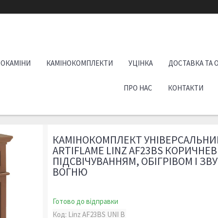
РОКАМІНИ
КАМІНОКОМПЛЕКТИ
УЦІНКА
ДОСТАВКА ТА 
ПРО НАС
КОНТАКТИ
КАМІНОКОМПЛЕКТ УНІВЕРСАЛЬНИ
ARTIFLAME LINZ AF23BS КОРИЧНЕВ
ПІДСВІЧУВАННЯМ, ОБІГРІВОМ І ЗВ
ВОГНЮ
Готово до відправки
Код:
Linz AF23BS UNI B