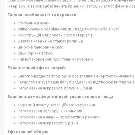
Електрокамін універсальний 2в1 ArtiFlame
Linz AF23BS коричневи
інтер’єру, а також забезпечить приємну і затишну атмосферу в осе
Головні особливості та переваги
Стильний дизайн
Універсальне розміщення 2в1: вздовж стіни або в куті
Конструкція з високоякісних матеріалів
Цегляна кладка на стінках вогнища
Широке панорамне скло
Звук горіння вогню
Тип встановлення: пристінний / кутовий
Реалістичний ефект полум’я
Енергоощадне світлодіодне освітлення з енергоспоживанням 
Технологія візуалізації полум’я ідеально відтворює вигляд жи
Регулювання яскравості полум’я: 3 рівні
Зовнішнє атмосферне підсвічування зони вогнища
Окремий пульт дистанційного керування
Регулювання кольору: 16 кольорів
Регулювання динамічних ефектів: 4 режими
Регулювання яскравості: 5 рівнів
Ефективний обігрів