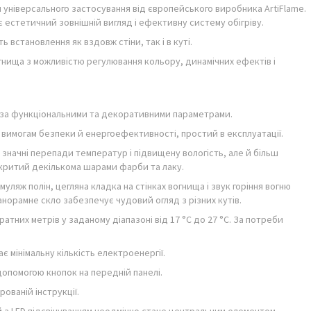
універсального застосування від європейського виробника ArtiFlame.
є естетичний зовнішній вигляд і ефективну систему обігріву.
ь встановлення як вздовж стіни, так і в куті.
огнища з можливістю регулювання кольору, динамічних ефектів і
 за функціональними та декоративними параметрами.
є вимогам безпеки й енергоефективності, простий в експлуатації.
значні перепади температур і підвищену вологість, але й більш
покритий декількома шарами фарби та лаку.
уляж полін, цегляна кладка на стінках вогнища і звук горіння вогню
норамне скло забезпечує чудовий огляд з різних кутів.
атних метрів у заданому діапазоні від 17 °C до 27 °C. За потреби
 мінімальну кількість електроенергії.
допомогою кнопок на передній панелі.
ованій інструкції.