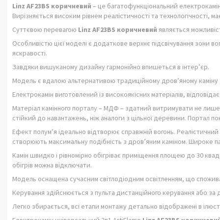
Linz AF23BS коричневий
– це багатофункціональний електрокамін 
Вирізняється високим рівнем реалістичності та технологічності, ма
Суттєвою перевагою
Linz AF23BS коричневий
являється можливіст
Особливістю цієї моделі є додаткове верхнє підсвічування зони в
яскравості.
Завдяки вишуканому дизайну гармонійно впишеться в інтер’єр.
Модель є вдалою альтернативою традиційному дров’яному каміну
Електрокамін виготовлений із високоякісних матеріалів, відповіда
Матеріал камінного порталу – МДФ – здатний витримувати не лише 
стійкий до навантажень, ніж аналоги з цільної деревини. Портал 
Ефект полум’я ідеально відтворює справжній вогонь. Реалістичний м
створюють максимальну подібність з дров’яним каміном. Широке па
Камін швидко і рівномірно обігріває приміщення площею до 30 квадр
обігрів можна відключати.
Модель оснащена сучасним світлодіодним освітленням, що споживає
Керування здійснюється з пульта дистанційного керування або за 
Легко збирається, всі етапи монтажу детально відображені в ілюстр