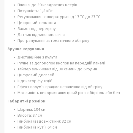
Площа: до 30 квадратних метрів
Потужність: 1,8 кВт
Регулювання температури: від 17 °C до 27 °C
Цифровий термостат
Захист від перегріву
Датчик відчиненого вікна
Програмування автоматичного обігріву
Зручне керування
Дистанційне з пульта
Ручне за допомогою кнопок на передній панелі
Таймер вимкнення від 30 хвилин до 6 годин
Цифровий дисплей
Індикатор функцій
Ефект полум’я працює незалежно від обігріву
Можливість використання цілий рік з обігрівом або без
Габаритні розміри
Ширина: 104 см
Висота: 87 см
Глибина (вздовж стіни): 32 см
Глибина (в куті): 64 см