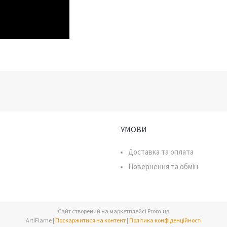
УМОВИ
Доставка та оплата
Повернення та обмін
Сайт створений на маркетплейсі
Prom.ua
ArtiFlame |
Поскаржитися на контент
|
Політика конфіденційності