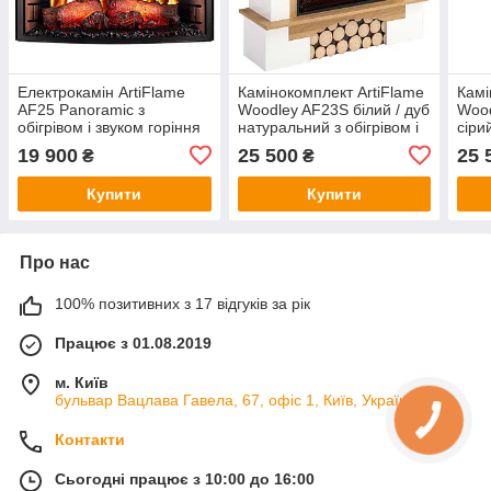
Електрокамін ArtiFlame
Камінокомплект ArtiFlame
Камі
AF25 Panoramic з
Woodley AF23S білий / дуб
Wood
обігрівом і звуком горіння
натуральний з обігрівом і
сіри
вогню
звуком горіння вогню
горі
19 900
25 500
25 
₴
₴
Купити
Купити
Про нас
100% позитивних з 17 відгуків за рік
Працює з 01.08.2019
м. Київ
бульвар Вацлава Гавела, 67, офіс 1, Київ, Україна
Контакти
Сьогодні працює з 10:00 до 16:00