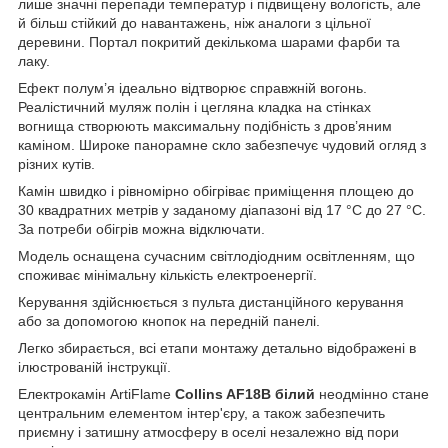
лише значні перепади температур і підвищену вологість, але
й більш стійкий до навантажень, ніж аналоги з цільної
деревини. Портал покритий декількома шарами фарби та
лаку.
Ефект полум’я ідеально відтворює справжній вогонь.
Реалістичний муляж полін і цегляна кладка на стінках
вогнища створюють максимальну подібність з дров’яним
каміном. Широке панорамне скло забезпечує чудовий огляд з
різних кутів.
Камін швидко і рівномірно обігріває приміщення площею до
30 квадратних метрів у заданому діапазоні від 17 °C до 27 °C.
За потреби обігрів можна відключати.
Модель оснащена сучасним світлодіодним освітленням, що
споживає мінімальну кількість електроенергії.
Керування здійснюється з пульта дистанційного керування
або за допомогою кнопок на передній панелі.
Легко збирається, всі етапи монтажу детально відображені в
ілюстрованій інструкції.
Електрокамін ArtiFlame
Collins AF18B білий
неодмінно стане
центральним елементом інтер'єру, а також забезпечить
приємну і затишну атмосферу в оселі незалежно від пори