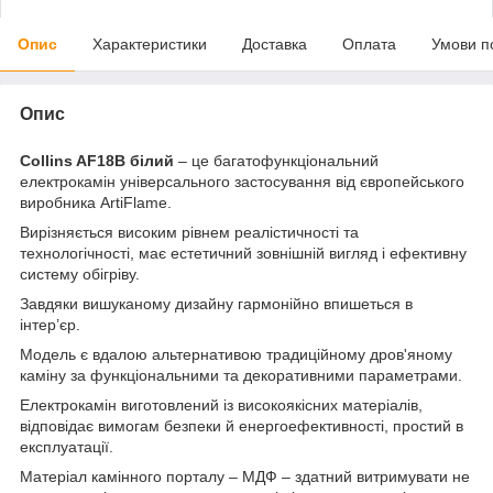
Опис
Характеристики
Доставка
Оплата
Умови п
Опис
Collins AF18B білий
– це багатофункціональний
електрокамін універсального застосування від європейського
виробника ArtiFlame.
Вирізняється високим рівнем реалістичності та
технологічності, має естетичний зовнішній вигляд і ефективну
систему обігріву.
Завдяки вишуканому дизайну гармонійно впишеться в
інтер’єр.
Модель є вдалою альтернативою традиційному дров'яному
каміну за функціональними та декоративними параметрами.
Електрокамін виготовлений із високоякісних матеріалів,
відповідає вимогам безпеки й енергоефективності, простий в
експлуатації.
Матеріал камінного порталу – МДФ – здатний витримувати не