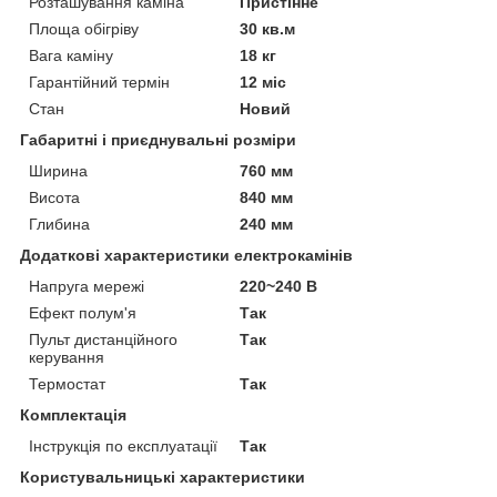
Розташування каміна
Пристінне
Площа обігріву
30 кв.м
Вага каміну
18 кг
Гарантійний термін
12 міс
Стан
Новий
Габаритні і приєднувальні розміри
Ширина
760 мм
Висота
840 мм
Глибина
240 мм
Додаткові характеристики електрокамінів
Напруга мережі
220~240 В
Ефект полум'я
Так
Пульт дистанційного
Так
керування
Термостат
Так
Комплектація
Інструкція по експлуатації
Так
Користувальницькі характеристики